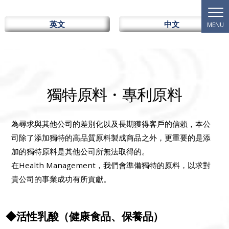
英文
中文
獨特原料・專利原料
為尋求與其他公司的差別化以及長期獲得客戶的信賴，本公
司除了添加獨特的高品質原料製成商品之外，更重要的是添
加的獨特原料是其他公司所無法取得的。
在Health Management，我們會準備獨特的原料，以求對
貴公司的事業成功有所貢獻。
◆活性乳酸（健康食品、保養品）